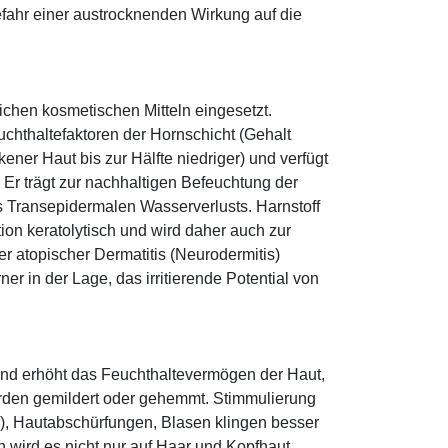
fahr einer austrocknenden Wirkung auf die
eichen kosmetischen Mitteln eingesetzt.
euchthaltefaktoren der Hornschicht (Gehalt
ener Haut bis zur Hälfte niedriger) und verfügt
r trägt zur nachhaltigen Befeuchtung der
s Transepidermalen Wasserverlusts. Harnstoff
tion keratolytisch und wird daher auch zur
r atopischer Dermatitis (Neurodermitis)
rner in der Lage, das irritierende Potential von
und erhöht das Feuchthaltevermögen der Haut,
den gemildert oder gehemmt. Stimmulierung
r), Hautabschürfungen, Blasen klingen besser
 wird es nicht nur auf Haar und Kopfhaut