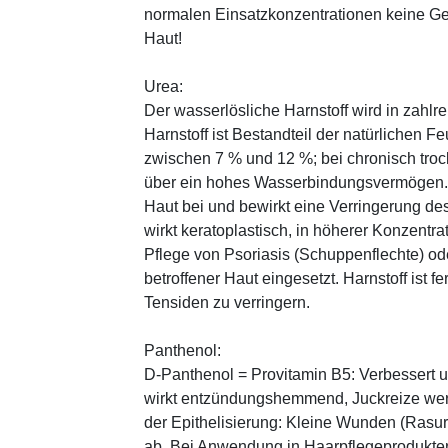
normalen Einsatzkonzentrationen keine Ge
Haut!
Urea:
Der wasserlösliche Harnstoff wird in zahlr
Harnstoff ist Bestandteil der natürlichen F
zwischen 7 % und 12 %; bei chronisch trock
über ein hohes Wasserbindungsvermögen. E
Haut bei und bewirkt eine Verringerung de
wirkt keratoplastisch, in höherer Konzentra
Pflege von Psoriasis (Schuppenflechte) ode
betroffener Haut eingesetzt. Harnstoff ist fe
Tensiden zu verringern.
Panthenol:
D-Panthenol = Provitamin B5: Verbessert 
wirkt entzündungshemmend, Juckreize wer
der Epithelisierung: Kleine Wunden (Rasu
ab. Bei Anwendung in Haarpflegeprodukten