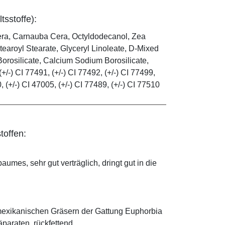
tsstoffe):
era, Carnauba Cera, Octyldodecanol, Zea
tearoyl Stearate, Glyceryl Linoleate, D-Mixed
orosilicate, Calcium Sodium Borosilicate,
(+/-) CI 77491, (+/-) CI 77492, (+/-) CI 77499,
0, (+/-) CI 47005, (+/-) CI 77489, (+/-) CI 77510
toffen:
mes, sehr gut verträglich, dringt gut in die
mexikanischen Gräsern der Gattung Euphorbia
äparaten, rückfettend.