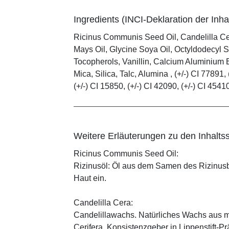
Ingredients (INCI-Deklaration der Inhal
Ricinus Communis Seed Oil, Candelilla C
Mays Oil, Glycine Soya Oil, Octyldodecyl S
Tocopherols, Vanillin, Calcium Aluminium B
Mica, Silica, Talc, Alumina , (+/-) CI 77891, 
(+/-) CI 15850, (+/-) CI 42090, (+/-) CI 4541
Weitere Erläuterungen zu den Inhaltss
Ricinus Communis Seed Oil:
Rizinusöl: Öl aus dem Samen des Rizinusbau
Haut ein.
Candelilla Cera:
Candelillawachs. Natürliches Wachs aus 
Cerifera, Konsistenzgeber in Lippenstift-Pr