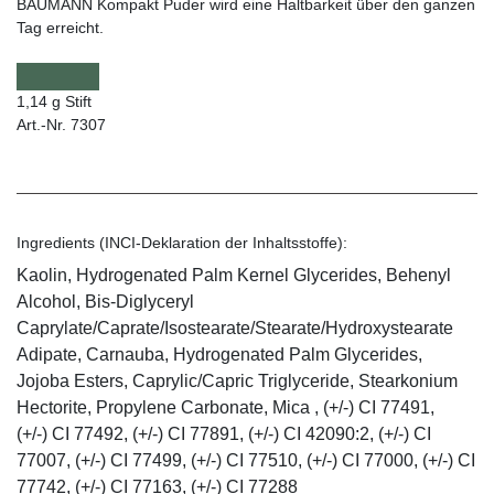
BAUMANN Kompakt Puder wird eine Haltbarkeit über den ganzen
Tag erreicht.
1,14 g Stift
Art.-Nr. 7307
Ingredients (INCI-Deklaration der Inhaltsstoffe):
Kaolin, Hydrogenated Palm Kernel Glycerides, Behenyl
Alcohol, Bis-Diglyceryl
Caprylate/Caprate/Isostearate/Stearate/Hydroxystearate
Adipate, Carnauba, Hydrogenated Palm Glycerides,
Jojoba Esters, Caprylic/Capric Triglyceride, Stearkonium
Hectorite, Propylene Carbonate, Mica , (+/-) CI 77491,
(+/-) CI 77492, (+/-) CI 77891, (+/-) CI 42090:2, (+/-) CI
77007, (+/-) CI 77499, (+/-) CI 77510, (+/-) CI 77000, (+/-) CI
77742, (+/-) CI 77163, (+/-) CI 77288