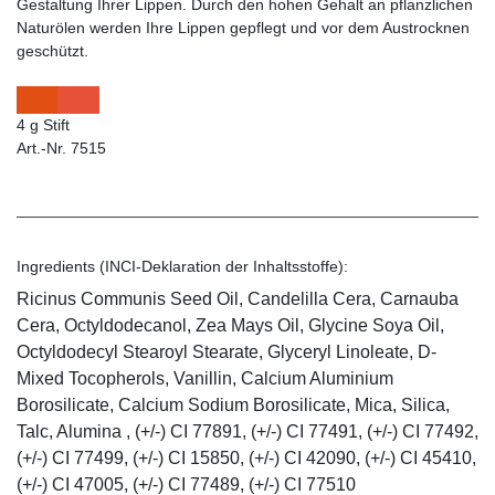
Gestaltung Ihrer Lippen. Durch den hohen Gehalt an pflanzlichen
Naturölen werden Ihre Lippen gepflegt und vor dem Austrocknen
geschützt.
4 g Stift
Art.-Nr. 7515
Ingredients (INCI-Deklaration der Inhaltsstoffe):
Ricinus Communis Seed Oil, Candelilla Cera, Carnauba
Cera, Octyldodecanol, Zea Mays Oil, Glycine Soya Oil,
Octyldodecyl Stearoyl Stearate, Glyceryl Linoleate, D-
Mixed Tocopherols, Vanillin, Calcium Aluminium
Borosilicate, Calcium Sodium Borosilicate, Mica, Silica,
Talc, Alumina , (+/-) CI 77891, (+/-) CI 77491, (+/-) CI 77492,
(+/-) CI 77499, (+/-) CI 15850, (+/-) CI 42090, (+/-) CI 45410,
(+/-) CI 47005, (+/-) CI 77489, (+/-) CI 77510