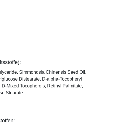
tsstoffe):
iglyceride, Simmondsia Chinensis Seed Oil,
ylglucose Distearate, D-alpha-Tocopheryl
, D-Mixed Tocopherols, Retinyl Palmitate,
ose Stearate
toffen: