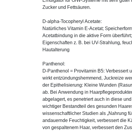
Emulgator für O/W-Systeme mit sehr guter 
Zucker und Fettsäuren.
D-alpha-Tocopheryl Acetate:
Natürliches Vitamin E-Acetat; Speicherform
Acetatbindung in die aktive Form überführt
Eigenschaften z. B. bei UV-Strahlung, feuc
Hautalterung
Panthenol:
D-Panthenol = Provitamin B5: Verbessert 
wirkt entzündungshemmend, Juckreize wer
der Epithelisierung: Kleine Wunden (Rasu
ab. Bei Anwendung in Haarpflegeprodukten
abgelagert, es penetriert auch in diese und
wichtiger Bestandteil des gesunden Haares 
wissenschaftlicher Studien als „Nahrung fü
andauernde Feuchtigkeit, verbessert die K
von gespaltenem Haar, verbessert den Zus