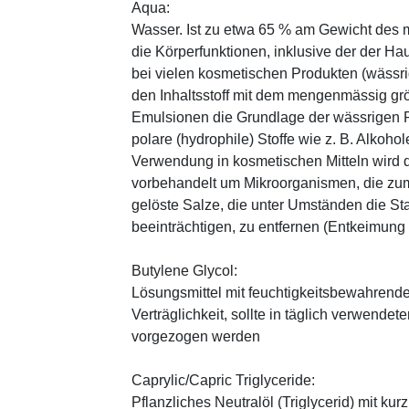
Aqua:
Wasser. Ist zu etwa 65 % am Gewicht des m
die Körperfunktionen, inklusive der der Ha
bei vielen kosmetischen Produkten (wässr
den Inhaltsstoff mit dem mengenmässig grös
Emulsionen die Grundlage der wässrigen Ph
polare (hydrophile) Stoffe wie z. B. Alkoho
Verwendung in kosmetischen Mitteln wird d
vorbehandelt um Mikroorganismen, die zum
gelöste Salze, die unter Umständen die St
beeinträchtigen, zu entfernen (Entkeimung
Butylene Glycol:
Lösungsmittel mit feuchtigkeitsbewahrende
Verträglichkeit, sollte in täglich verwend
vorgezogen werden
Caprylic/Capric Triglyceride:
Pflanzliches Neutralöl (Triglycerid) mit kur