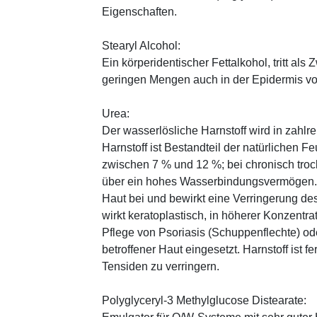
Eigenschaften.
Stearyl Alcohol:
Ein körperidentischer Fettalkohol, tritt als
geringen Mengen auch in der Epidermis v
Urea:
Der wasserlösliche Harnstoff wird in zahlr
Harnstoff ist Bestandteil der natürlichen F
zwischen 7 % und 12 %; bei chronisch trock
über ein hohes Wasserbindungsvermögen. E
Haut bei und bewirkt eine Verringerung de
wirkt keratoplastisch, in höherer Konzentra
Pflege von Psoriasis (Schuppenflechte) ode
betroffener Haut eingesetzt. Harnstoff ist fe
Tensiden zu verringern.
Polyglyceryl-3 Methylglucose Distearate: